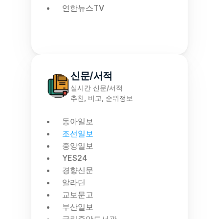
연한뉴스TV
신문/서적
실시간 신문/서적
추천, 비교, 순위정보
동아일보
조선일보
중앙일보
YES24
경향신문
알라딘
교보문고
부산일보