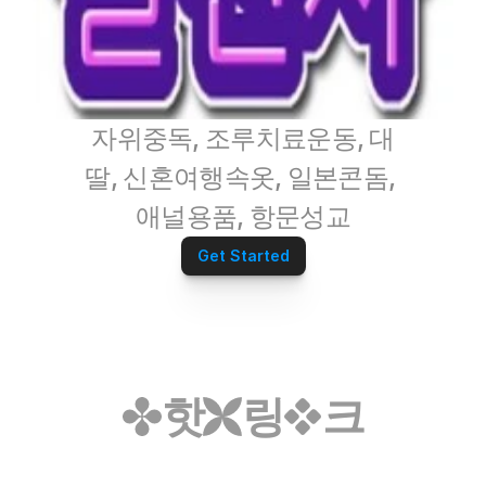
자위중독, 조루치료운동, 대
딸, 신혼여행속옷, 일본콘돔, 
애널용품, 항문성교
Get Started
핫
링
크