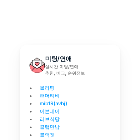
몰천사 몰러브 성인용품 - 월간 랭킹 집계
미팅/연애
실시간 미팅/연애
추천, 비교, 순위정보
몰라팅
팬더티비
mib19(avbj)
이븐데이
러브식당
클럽만남
블랙챗